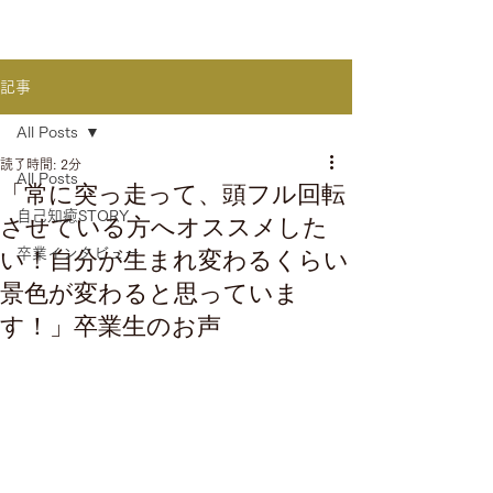
記事
All Posts
読了時間: 2分
All Posts
「常に突っ走って、頭フル回転
自己知癒STORY
させている方へオススメした
い！自分が生まれ変わるくらい
卒業インタビュー
景色が変わると思っていま
す！」卒業生のお声