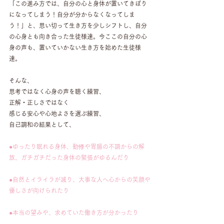
「この進み方では、自分の心と身体が置いてきぼり
になってしまう！自分が分からなくなってしま
う！」と、思い切って生き方を少しシフトし、自分
の心身とも向き合った生徒様達。今ここの自分の心
身の声も、置いていかない生き方を始めた生徒様
達。
そんな、
思考ではなく心身の声を聴く練習、
正解・正しさではなく
感じる安心や心地よさを選ぶ練習、
自己調和の結果として、
●ゆったり眠れる身体、動悸や胃腸の不調からの解
放、ガチガチだった身体の緊張がゆるんだり
●自然とイライラが減り、大事な人へ心からの笑顔や
優しさが向けられたり
●本当の望みや、求めていた働き方が分かったり