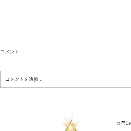
「子育てに
コメント
の自信が欲
るかを考え
【A.A様・2
て、動悸も
ｒｙ～卒業イ
た！」
コメントを追加…
心して、ママ
う想いから、
「3児の子育てもキャリア
心な心・身体
も、女性としての幸せも全
育み方を学ば
部、諦めたくない！でも、身
安定している
体が追いつかなくて、本気で
信を持って、踏
自己知
生き方を変えようと思って、