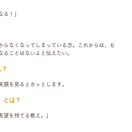
なる！」
からなくなってしまっている方。これからは、も
っともっと楽しい人生が待ってる！不安になることはないよと伝えたい。	
人？
「とにかく美人で、優しくて、ゆき先生の笑顔を見るとホッとします。	
」とは？
希望を持てる教え。」