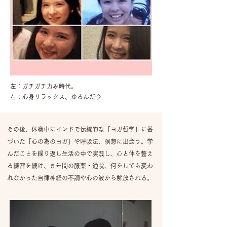
左：ガチガチ力み時代。
​右：心身リラックス、ゆるんだ今
その後、休職中にインドで伝統的な「ヨガ哲学」に基
づいた「心の為のヨガ」や呼吸法、瞑想に出会う。
学
んだことを繰り返し生活の中で実践し、心と体を整え
る練習を続け、
５年間の服薬・通院、何をしても変わ
れなかった自律神経の不調や心の波から解放される。