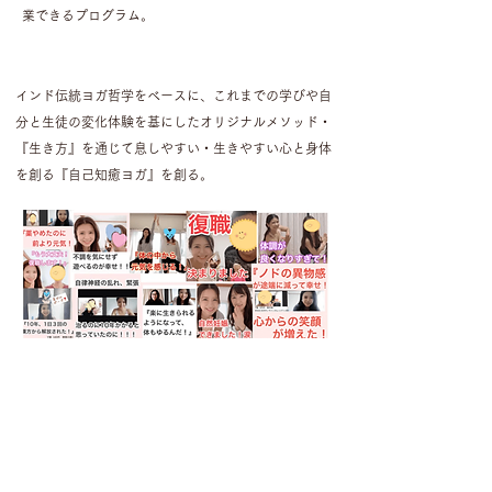
業できるプログラム。
インド伝統ヨガ哲学をベースに、
これまでの学びや自
分と生徒の変化体験を基にしたオリジナルメソッド・
『生き方』を通じて
息しやすい・生きやすい心と身体
を創る『自己知癒ヨガ』を創る。
人の本質的変化に伴走するコースを届け、
5年、10年
と不調や生きづらさに悩んだ人が、生き方から変わ
り、
不調から解放される事例・卒業生の声がSNSで広
がり、
半年で予約の取れないヨガ教室となる。
300名以上の心身不調に悩む方へ、身体に留まらず、