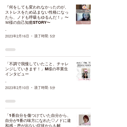
『何をしても変われなかったのが、
ストレスをため込まない性格になっ
たら、ノドも呼吸もゆるんだ！』〜
Ｍ様の自己知癒STORY〜
-
2023年2月16日
読了時間: 5分
「不調で我慢していたこと、チャレ
ンジしていきます！」M様の卒業生
インタビュー
-
2023年2月10日
読了時間: 5分
「1番自分を傷つけていた自分から、
自分が1番の味方になれた♡ノドに違
和感・声が出ない症状からも解