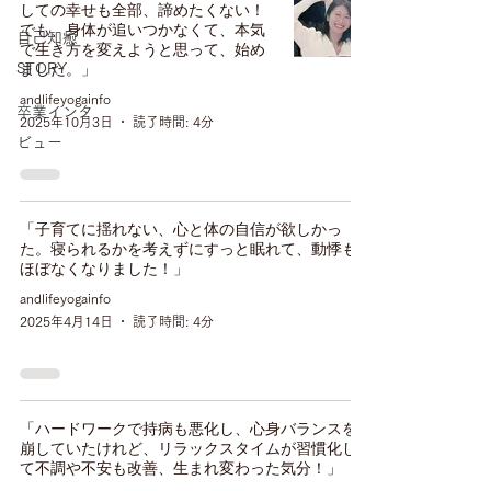
しての幸せも全部、諦めたくない！
でも、身体が追いつかなくて、本気
自己知癒
で生き方を変えようと思って、始め
STORY
ました。」
andlifeyogainfo
卒業インタ
2025年10月3日
読了時間: 4分
ビュー
「子育てに揺れない、心と体の自信が欲しかっ
た。寝られるかを考えずにすっと眠れて、動悸も
ほぼなくなりました！」
andlifeyogainfo
2025年4月14日
読了時間: 4分
「ハードワークで持病も悪化し、心身バランスを
崩していたけれど、リラックスタイムが習慣化し
て不調や不安も改善、生まれ変わった気分！」