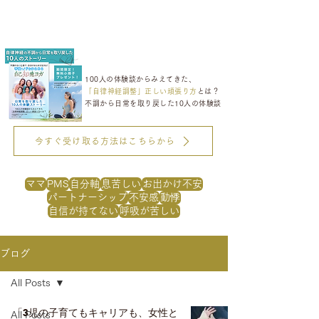
100人の体験談からみえてきた、
「自律神経調整」正しい頑張り方
とは？
不調から日常を取り戻した10人の体験談
今すぐ受け取る方法はこちらから
ママ
PMS
自分軸
息苦しい
お出かけ不安
パートナーシップ
不安感
動悸
自信が持てない
呼吸が苦しい
ブログ
All Posts
「3児の子育てもキャリアも、女性と
All Posts